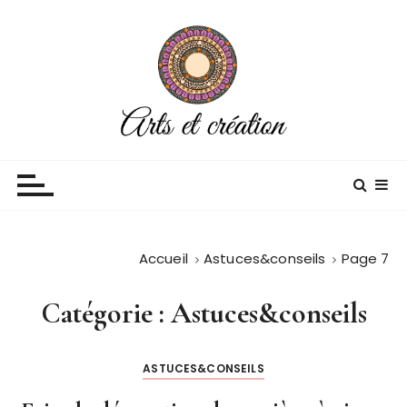
P
a
s
s
e
r
a
Arts et creation
Blog décoration
u
c
o
n
Accueil
Astuces&conseils
Page 7
t
e
n
Catégorie :
Astuces&conseils
u
ASTUCES&CONSEILS