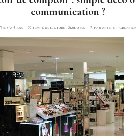
communication ?
IL Y'A 6 ANS
TEMPS DE LECTURE :
2MINUTES
PAR
ARTS-ET-CREATIO