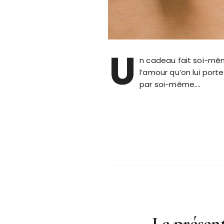
U
n cadeau fait soi-mêm
l’amour qu’on lui porte
par soi-même….
Le présent