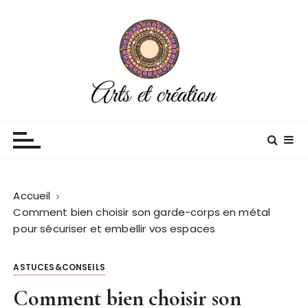
P
a
s
s
e
r
a
Arts et creation
Blog décoration
u
c
o
n
Accueil
t
Comment bien choisir son garde-corps en métal
e
pour sécuriser et embellir vos espaces
n
u
ASTUCES&CONSEILS
Comment bien choisir son