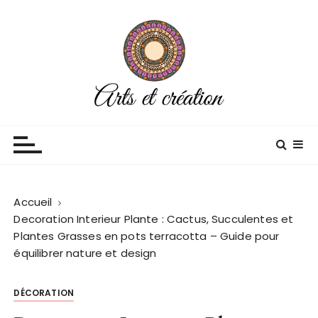
P
a
s
s
e
r
a
Arts et creation
Blog décoration
u
c
o
n
Accueil
t
Decoration Interieur Plante : Cactus, Succulentes et
e
Plantes Grasses en pots terracotta – Guide pour
n
équilibrer nature et design
u
DÉCORATION