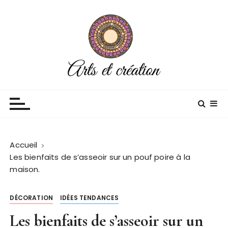
P
a
s
s
e
r
a
Arts et creation
Blog décoration
u
c
o
n
Accueil
t
Les bienfaits de s’asseoir sur un pouf poire à la
e
maison.
n
u
DÉCORATION
IDÉES TENDANCES
Les bienfaits de s’asseoir sur un